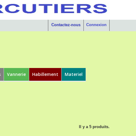
Contactez-nous
Connexion
s
Vannerie
Habillement
Materiel
Il y a 5 produits.