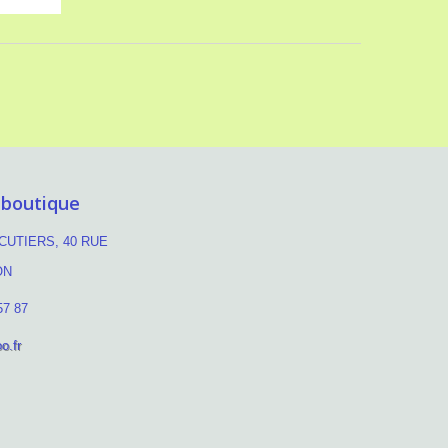
 boutique
UTIERS, 40 RUE
ON
57 87
o.fr