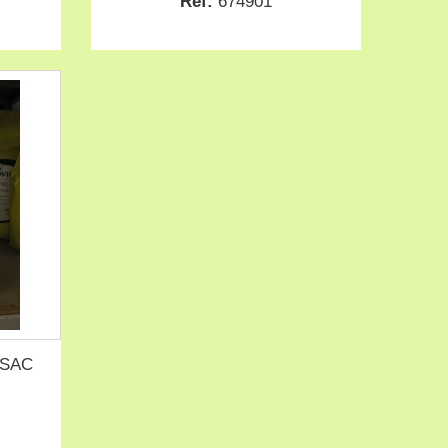
Ref:
674901
 SAC