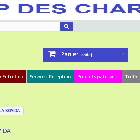
Panier
(vide)
/ Entretien
Service - Reception
Produits patissiers
Truffe
LA BOVIDA
VIDA