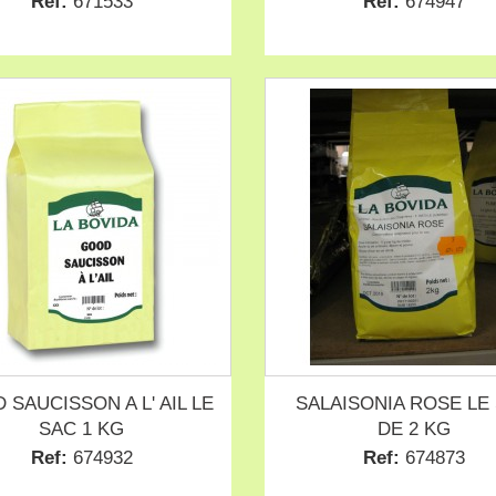
Ref:
671533
Ref:
674947
 SAUCISSON A L' AIL LE
SALAISONIA ROSE LE
SAC 1 KG
DE 2 KG
Ref:
674932
Ref:
674873