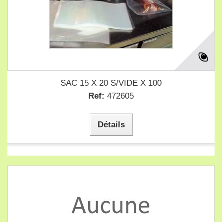
SAC 15 X 20 S/VIDE X 100
Ref:
472605
Détails