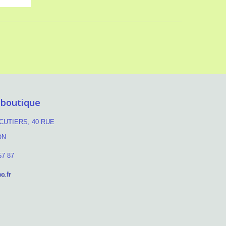
 boutique
UTIERS, 40 RUE
ON
57 87
o.fr