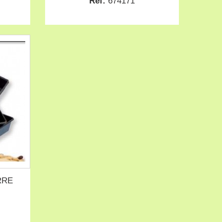
Ref:
674171
RRE