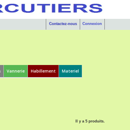
Contactez-nous
Connexion
s
Vannerie
Habillement
Materiel
Il y a 5 produits.