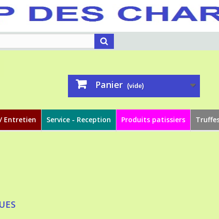
Panier
(vide)
/ Entretien
Service - Reception
Produits patissiers
Truffe
UES