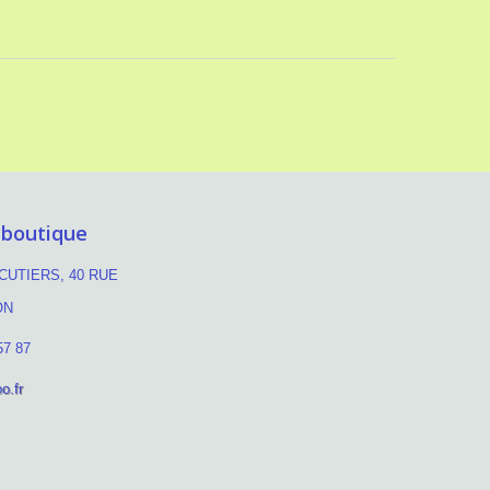
 boutique
UTIERS, 40 RUE
ON
57 87
o.fr