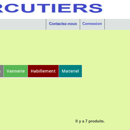
Contactez-nous
Connexion
s
Vannerie
Habillement
Materiel
Il y a 7 produits.