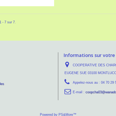
 - 7 sur 7.
Informations sur votre
COOPERATIVE DES CHARC
EUGENE SUE 03100 MONTLUC
Appelez-nous au :
04 70 29 
les
E-mail :
coopcha03@wanado
Powered by PS&More™