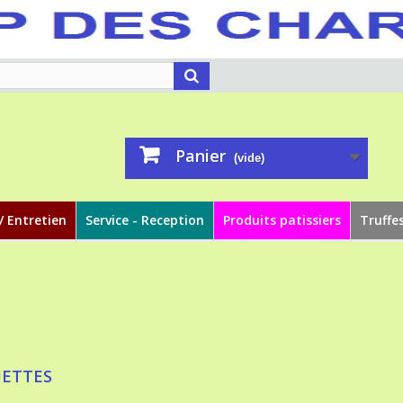
Panier
(vide)
/ Entretien
Service - Reception
Produits patissiers
Truffe
UETTES