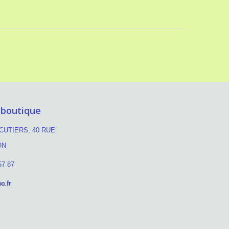
 boutique
UTIERS, 40 RUE
ON
57 87
o.fr