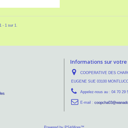
 - 1 sur 1.
Informations sur votre
COOPERATIVE DES CHARC
EUGENE SUE 03100 MONTLUC
Appelez-nous au :
04 70 29 
les
E-mail :
coopcha03@wanado
Powered by PS&More™