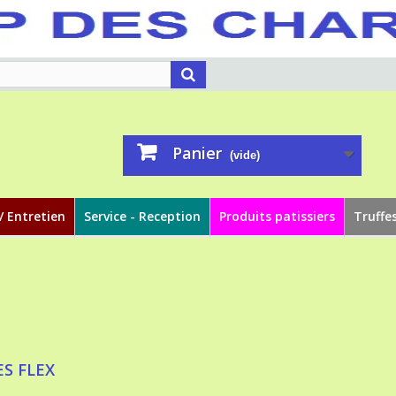
Panier
(vide)
/ Entretien
Service - Reception
Produits patissiers
Truffe
S FLEX