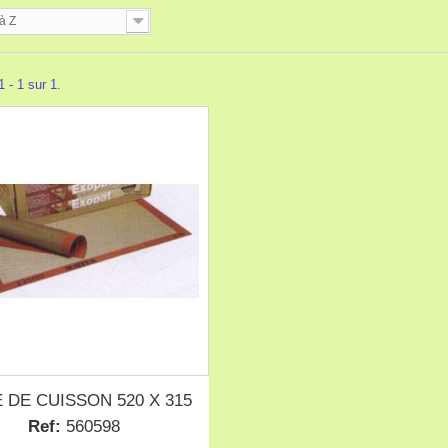
à Z
 - 1 sur 1.
E DE CUISSON 520 X 315
Ref:
560598