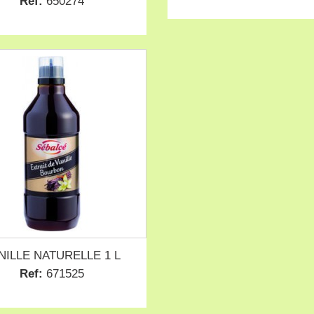
Ref:
650274
NILLE NATURELLE 1 L
Ref:
671525