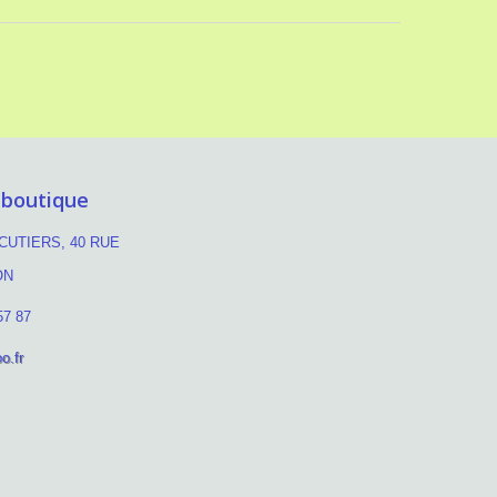
 boutique
UTIERS, 40 RUE
ON
57 87
o.fr