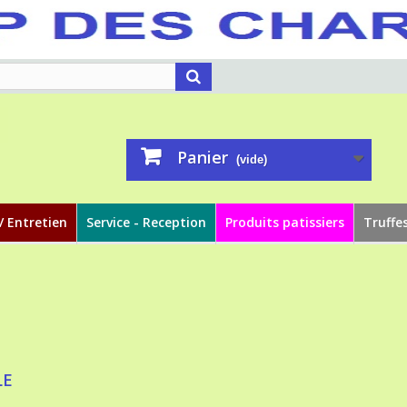
Panier
(vide)
/ Entretien
Service - Reception
Produits patissiers
Truffe
LE